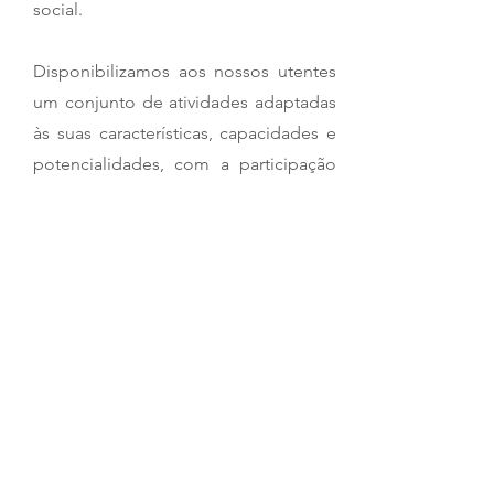
social.
Disponibilizamos aos nossos utentes
um conjunto de atividades adaptadas
às suas características, capacidades e
potencialidades, com a participação
ativa da pessoa com deficiência e/ou
os seus representantes legais no
respetivo projeto de vida.
2
CONTACTOS
Direção Técnica: Susana Sardinha