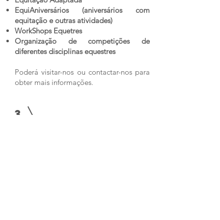
EquiAniversários (aniversários com
equitação e outras atividades)
WorkShops Equetres
Organização de competições de
diferentes disciplinas equestres
Poderá visitar-nos ou contactar-nos para
obter mais informações.
3
OBJETIVOS
Promoção da prática da equitação nas
variantes geral e terapêutica, para
qualquer pessoa.
Contribuir para a evolução equestre e
crescimento pessoal dos nossos clientes